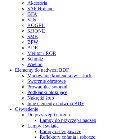
Akcesoria
SAF Holland
GFA
Valx
KOGEL
KRONE
SMB
BPW
ADR
Meritor / ROR
Schmitz
Wielton
Elementy do nadwozi BDF
Mocowanie kontenera twist-lock
Sworznie obrotowe
Prowadnice sworzni
Podkładki blokujące
Nakrętki śrub
Inne elementy nadwozi BDF
Oświetlenie
Do przyczep i naczep
Lampy do przyczep i naczep
Lampy i światła
Lampy ostrzegawcze
Reflektory cofania i robocze