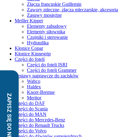
Złącza francuskie Guillemin
Zawory mleczne, złącza mleczarskie, akcesoria
Zasuwy mosiężne
Meiller Kipper
Elementy zabudowy
Elementy siłownika
Czujniki i sterowanie
Hydraulika
Kłonice Copar
Kłonice Kinnegrip
Części do foteli
Części do foteli ISRI
Części do foteli Grammer
Zestawy naprawcze do zacisków
Wabco
Haldex
Knorr-Bremse
Meritor
Części do DAF
Części do Scania
Części do MAN
Części do Mercedes-Benz
Części do Renault Trucks
Części do Volvo
Części do dźwigów samojezdnych