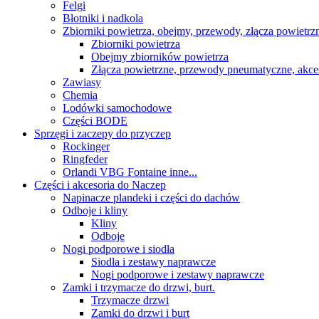
Felgi
Błotniki i nadkola
Zbiorniki powietrza, obejmy, przewody, złącza powietrz
Zbiorniki powietrza
Obejmy zbiorników powietrza
Złącza powietrzne, przewody pneumatyczne, akce
Zawiasy
Chemia
Lodówki samochodowe
Części BODE
Sprzęgi i zaczepy do przyczep
Rockinger
Ringfeder
Orlandi VBG Fontaine inne...
Części i akcesoria do Naczep
Napinacze plandeki i części do dachów
Odboje i kliny
Kliny
Odboje
Nogi podporowe i siodła
Siodła i zestawy naprawcze
Nogi podporowe i zestawy naprawcze
Zamki i trzymacze do drzwi, burt.
Trzymacze drzwi
Zamki do drzwi i burt