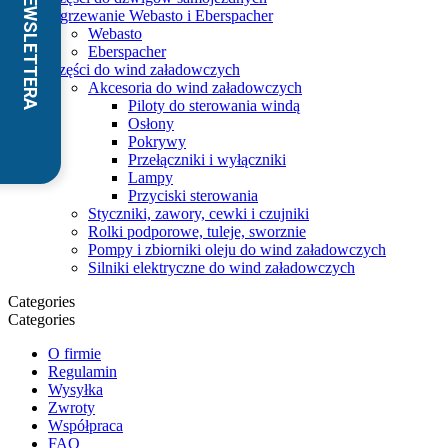
Ogrzewanie Webasto i Eberspacher
Webasto
Eberspacher
Części do wind załadowczych
Akcesoria do wind załadowczych
Piloty do sterowania windą
Osłony
Pokrywy
Przełączniki i wyłączniki
Lampy
Przyciski sterowania
Styczniki, zawory, cewki i czujniki
Rolki podporowe, tuleje, sworznie
Pompy i zbiorniki oleju do wind załadowczych
Silniki elektryczne do wind załadowczych
Categories
Categories
O firmie
Regulamin
Wysyłka
Zwroty
Współpraca
FAQ