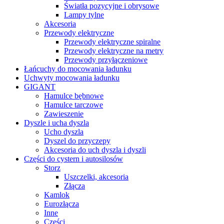
Światła pozycyjne i obrysowe
Lampy tylne
Akcesoria
Przewody elektryczne
Przewody elektryczne spiralne
Przewody elektryczne na metry
Przewody przyłączeniowe
Łańcuchy do mocowania ładunku
Uchwyty mocowania ładunku
GIGANT
Hamulce bębnowe
Hamulce tarczowe
Zawieszenie
Dyszle i ucha dyszla
Ucho dyszla
Dyszel do przyczepy
Akcesoria do uch dyszla i dyszli
Części do cystern i autosilosów
Storz
Uszczelki, akcesoria
Złącza
Kamlok
Eurozłącza
Inne
Części