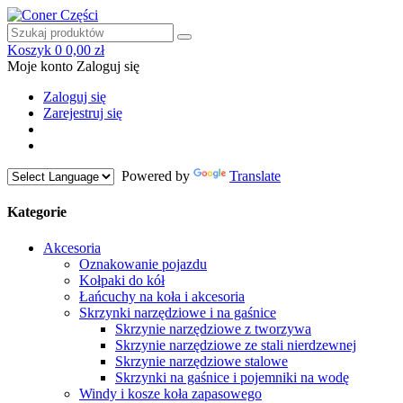
Koszyk
0
0,00 zł
Moje konto
Zaloguj się
Zaloguj się
Zarejestruj się
Powered by
Translate
Kategorie
Akcesoria
Oznakowanie pojazdu
Kołpaki do kół
Łańcuchy na koła i akcesoria
Skrzynki narzędziowe i na gaśnice
Skrzynie narzędziowe z tworzywa
Skrzynie narzędziowe ze stali nierdzewnej
Skrzynie narzędziowe stalowe
Skrzynki na gaśnice i pojemniki na wodę
Windy i kosze koła zapasowego