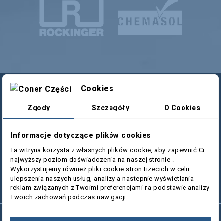
Cookies
DANE FIRMY
Zgody
Szczegóły
O Cookies
WYSYŁKI I ODBIORY
Informacje dotyczące plików cookies
PRODUKTY
Ta witryna korzysta z własnych plików cookie, aby zapewnić Ci
NASZA FIRMA
najwyższy poziom doświadczenia na naszej stronie .
Wykorzystujemy również pliki cookie stron trzecich w celu
ulepszenia naszych usług, analizy a nastepnie wyświetlania
ODSTĄP OD UMOWY TUTAJ
reklam związanych z Twoimi preferencjami na podstawie analizy
Twoich zachowań podczas nawigacji.
© 2026 - Copyright:
Coner Części
| Created by:
Media