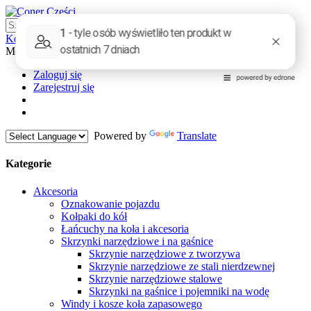
Koszyk
0
0,00 zł
Moje konto
Zaloguj się
Zaloguj się
Zarejestruj się
Powered by
Translate
Kategorie
Akcesoria
Oznakowanie pojazdu
Kołpaki do kół
Łańcuchy na koła i akcesoria
Skrzynki narzędziowe i na gaśnice
Skrzynie narzędziowe z tworzywa
Skrzynie narzędziowe ze stali nierdzewnej
Skrzynie narzędziowe stalowe
Skrzynki na gaśnice i pojemniki na wodę
Windy i kosze koła zapasowego