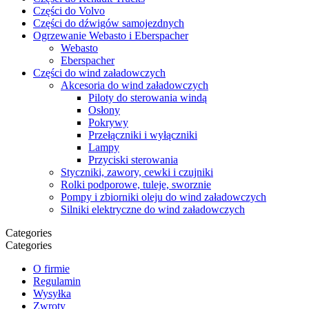
Części do Volvo
Części do dźwigów samojezdnych
Ogrzewanie Webasto i Eberspacher
Webasto
Eberspacher
Części do wind załadowczych
Akcesoria do wind załadowczych
Piloty do sterowania windą
Osłony
Pokrywy
Przełączniki i wyłączniki
Lampy
Przyciski sterowania
Styczniki, zawory, cewki i czujniki
Rolki podporowe, tuleje, sworznie
Pompy i zbiorniki oleju do wind załadowczych
Silniki elektryczne do wind załadowczych
Categories
Categories
O firmie
Regulamin
Wysyłka
Zwroty