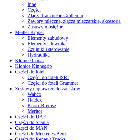
Inne
Części
Złącza francuskie Guillemin
Zawory mleczne, złącza mleczarskie, akcesoria
Zasuwy mosiężne
Meiller Kipper
Elementy zabudowy
Elementy siłownika
Czujniki i sterowanie
Hydraulika
Kłonice Copar
Kłonice Kinnegrip
Części do foteli
Części do foteli ISRI
Części do foteli Grammer
Zestawy naprawcze do zacisków
Wabco
Haldex
Knorr-Bremse
Meritor
Części do DAF
Części do Scania
Części do MAN
Części do Mercedes-Benz
Części do Renault Trucks