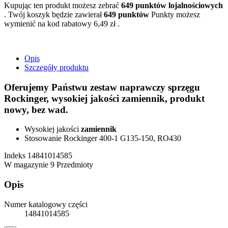
Kupując ten produkt możesz zebrać
649
punktów lojalnościowych
. Twój koszyk będzie zawierał
649
punktów
Punkty możesz
wymienić na kod rabatowy
6,49 zł
.
Opis
Szczegóły produktu
Oferujemy Państwu zestaw naprawczy sprzęgu
Rockinger, wysokiej jakości zamiennik, produkt
nowy, bez wad.
Wysokiej jakości
zamiennik
Stosowanie Rockinger 400-1 G135-150, RO430
Indeks
14841014585
W magazynie
9 Przedmioty
Opis
Numer katalogowy części
14841014585