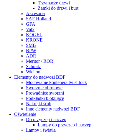
Trzymacze drzwi
Zamki do drzwi i burt
Akcesoria
SAF Holland
GFA
Valx
KOGEL
KRONE
SMB
BPW
ADR
Meritor / ROR
Schmitz
Wielton
Elementy do nadwozi BDF
Mocowanie kontenera twist-lock
Sworznie obrotowe
Prowadnice sworzni
Podkładki blokujące
Nakrętki śrub
Inne elementy nadwozi BDF
Oświetlenie
Do przyczep i naczep
Lampy do przyczep i naczep
Lampy i światła