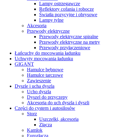
Lampy ostrzegawcze
Reflektory cofania i robocze
Światła pozycyjne i obrysowe
Lampy tylne
Akcesoria
Przewody elektryczne
Przewody elektryczne spiralne
Przewody elektryczne na metry
Przewody przyłączeniowe
Łańcuchy do mocowania ładunku
Uchwyty mocowania ładunku
GIGANT
Hamulce bębnowe
Hamulce tarczowe
Zawieszenie
Dyszle i ucha dyszla
Ucho dyszla
Dyszel do przyczepy
Akcesoria do uch dyszla i dyszli
Części do cystern i autosilosów
Storz
Uszczelki, akcesoria
Złącza
Kamlok
Eurozłącza