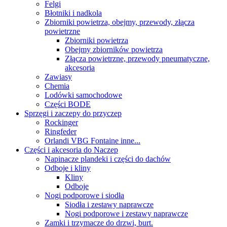
Felgi
Błotniki i nadkola
Zbiorniki powietrza, obejmy, przewody, złącza
powietrzne
Zbiorniki powietrza
Obejmy zbiorników powietrza
Złącza powietrzne, przewody pneumatyczne,
akcesoria
Zawiasy
Chemia
Lodówki samochodowe
Części BODE
Sprzęgi i zaczepy do przyczep
Rockinger
Ringfeder
Orlandi VBG Fontaine inne...
Części i akcesoria do Naczep
Napinacze plandeki i części do dachów
Odboje i kliny
Kliny
Odboje
Nogi podporowe i siodła
Siodła i zestawy naprawcze
Nogi podporowe i zestawy naprawcze
Zamki i trzymacze do drzwi, burt.