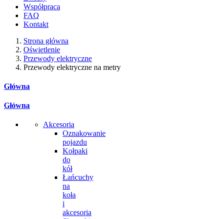
Współpraca
FAQ
Kontakt
Strona główna
Oświetlenie
Przewody elektryczne
Przewody elektryczne na metry
Główna
Główna
Akcesoria
Oznakowanie
pojazdu
Kołpaki
do
kół
Łańcuchy
na
koła
i
akcesoria