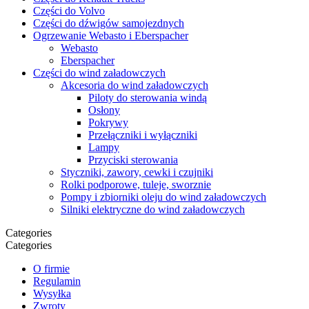
Części do Volvo
Części do dźwigów samojezdnych
Ogrzewanie Webasto i Eberspacher
Webasto
Eberspacher
Części do wind załadowczych
Akcesoria do wind załadowczych
Piloty do sterowania windą
Osłony
Pokrywy
Przełączniki i wyłączniki
Lampy
Przyciski sterowania
Styczniki, zawory, cewki i czujniki
Rolki podporowe, tuleje, sworznie
Pompy i zbiorniki oleju do wind załadowczych
Silniki elektryczne do wind załadowczych
Categories
Categories
O firmie
Regulamin
Wysyłka
Zwroty