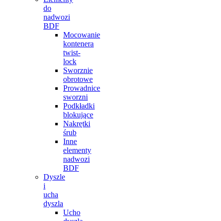
do
nadwozi
BDF
Mocowanie
kontenera
twist-
lock
Sworznie
obrotowe
Prowadnice
sworzni
Podkładki
blokujące
Nakrętki
śrub
Inne
elementy
nadwozi
BDF
Dyszle
i
ucha
dyszla
Ucho