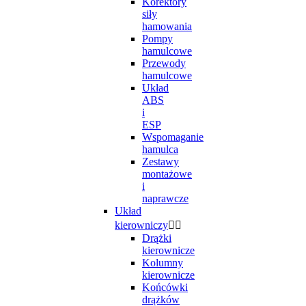
Korektory
siły
hamowania
Pompy
hamulcowe
Przewody
hamulcowe
Układ
ABS
i
ESP
Wspomaganie
hamulca
Zestawy
montażowe
i
naprawcze
Układ
kierowniczy


Drążki
kierownicze
Kolumny
kierownicze
Końcówki
drążków