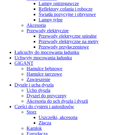
Lampy ostrzegawcze
Reflektory cofania i robocze
Światła pozycyjne i obrysowe
Lampy tylne
Akcesoria
Przewody elektryczne
Przewody elektryczne spiralne
Przewody elektryczne na metry
Przewody przyłączeniowe
Łańcuchy do mocowania ładunku
Uchwyty mocowania ładunku
GIGANT
Hamulce bębnowe
Hamulce tarczowe
Zawieszenie
Dyszle i ucha dyszla
Ucho dyszla
Dyszel do przyczepy
Akcesoria do uch dyszla i dyszli
Części do cystern i autosilosów
Storz
Uszczelki, akcesoria
Złącza
Kamlok
Eurozłącza