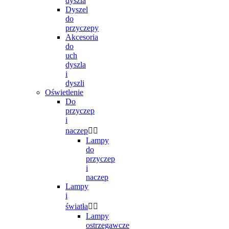
dyszla
Dyszel
do
przyczepy
Akcesoria
do
uch
dyszla
i
dyszli
Oświetlenie
Do
przyczep
i
naczep


Lampy
do
przyczep
i
naczep
Lampy
i
światła


Lampy
ostrzegawcze