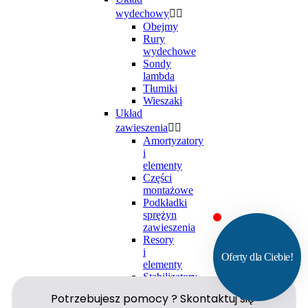
wydechowy


Obejmy
Rury
wydechowe
Sondy
lambda
Tłumiki
Wieszaki
Układ
zawieszenia


Amortyzatory
i
elementy
Części
montażowe
Podkładki
sprężyn
zawieszenia
Resory
i
elementy
Stabilizatory
i
elementy