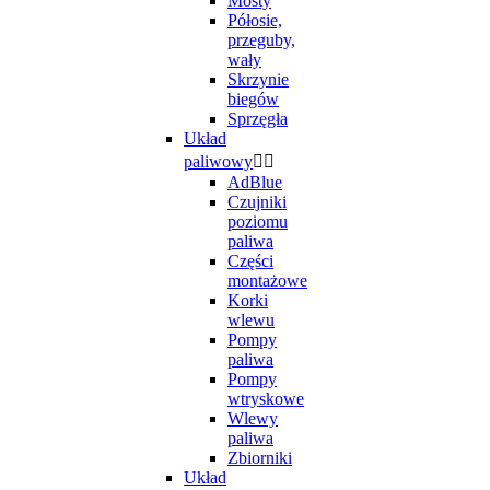
Mosty
Półosie,
przeguby,
wały
Skrzynie
biegów
Sprzęgła
Układ
paliwowy


AdBlue
Czujniki
poziomu
paliwa
Części
montażowe
Korki
wlewu
Pompy
paliwa
Pompy
wtryskowe
Wlewy
paliwa
Zbiorniki
Układ