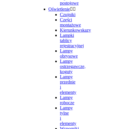
postojowe
Oświetlenie


Czujniki
Części
montażowe
Kierunkowskazy
Lampki
tablicy
rejestracyjnej
Lampy
obrysowe
Lampy
ostrzegawcze,
koguty
Lampy
przednie
i
elementy
Lampy
robocze
Lampy
tylne
i
elementy
Wsporniki,