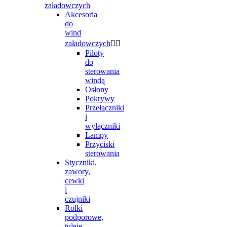
załadowczych
Akcesoria
do
wind
załadowczych


Piloty
do
sterowania
windą
Osłony
Pokrywy
Przełączniki
i
wyłączniki
Lampy
Przyciski
sterowania
Styczniki,
zawory,
cewki
i
czujniki
Rolki
podporowe,
tuleje,