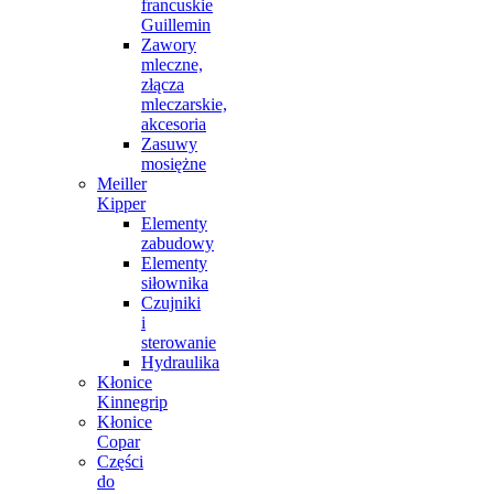
francuskie
Guillemin
Zawory
mleczne,
złącza
mleczarskie,
akcesoria
Zasuwy
mosiężne
Meiller
Kipper
Elementy
zabudowy
Elementy
siłownika
Czujniki
i
sterowanie
Hydraulika
Kłonice
Kinnegrip
Kłonice
Copar
Części
do