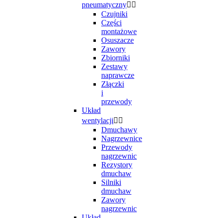
pneumatyczny


Czujniki
Części
montażowe
Osuszacze
Zawory
Zbiorniki
Zestawy
naprawcze
Złączki
i
przewody
Układ
wentylacji


Dmuchawy
Nagrzewnice
Przewody
nagrzewnic
Rezystory
dmuchaw
Silniki
dmuchaw
Zawory
nagrzewnic
Układ