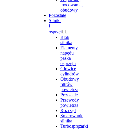
mocowania,
obudowy
Pozostałe
Silniki
i
osprzęt


Blok
silnika
Elementy
napędu
paska
osprzętu
Głowice
cylindrów
Obudowy
filtrów
powietrza
Pozostałe
Przewody
powietrza
Rozrząd
Smarowanie
silnika
Turbosprężarki