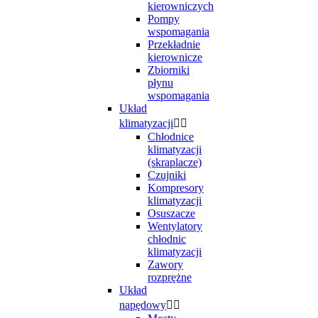
kierowniczych
Pompy
wspomagania
Przekładnie
kierownicze
Zbiorniki
płynu
wspomagania
Układ
klimatyzacji


Chłodnice
klimatyzacji
(skraplacze)
Czujniki
Kompresory
klimatyzacji
Osuszacze
Wentylatory
chłodnic
klimatyzacji
Zawory
rozprężne
Układ
napędowy

