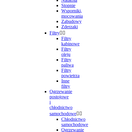
Nadkola
Stopnie
Wsporniki,
mocowania
Zabudowy
Zderzaki
Filtry


Filtry
kabinowe
Filtry
oleju
Filtry
paliwa
Filtry
powietrza
Inne
filtry
Ogrzewanie
postojowe
i
chłodnictwo
samochodowe


Chłodnictwo
samochodowe
Ogrzewanie