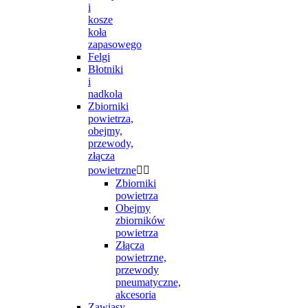
i
kosze
koła
zapasowego
Felgi
Błotniki
i
nadkola
Zbiorniki
powietrza,
obejmy,
przewody,
złącza
powietrzne


Zbiorniki
powietrza
Obejmy
zbiorników
powietrza
Złącza
powietrzne,
przewody
pneumatyczne,
akcesoria
Zawiasy