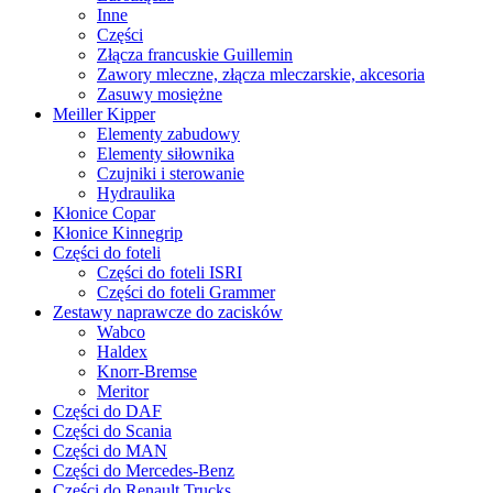
Inne
Części
Złącza francuskie Guillemin
Zawory mleczne, złącza mleczarskie, akcesoria
Zasuwy mosiężne
Meiller Kipper
Elementy zabudowy
Elementy siłownika
Czujniki i sterowanie
Hydraulika
Kłonice Copar
Kłonice Kinnegrip
Części do foteli
Części do foteli ISRI
Części do foteli Grammer
Zestawy naprawcze do zacisków
Wabco
Haldex
Knorr-Bremse
Meritor
Części do DAF
Części do Scania
Części do MAN
Części do Mercedes-Benz
Części do Renault Trucks