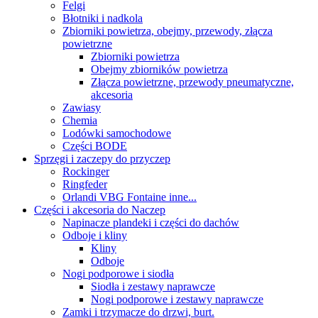
Felgi
Błotniki i nadkola
Zbiorniki powietrza, obejmy, przewody, złącza
powietrzne
Zbiorniki powietrza
Obejmy zbiorników powietrza
Złącza powietrzne, przewody pneumatyczne,
akcesoria
Zawiasy
Chemia
Lodówki samochodowe
Części BODE
Sprzęgi i zaczepy do przyczep
Rockinger
Ringfeder
Orlandi VBG Fontaine inne...
Części i akcesoria do Naczep
Napinacze plandeki i części do dachów
Odboje i kliny
Kliny
Odboje
Nogi podporowe i siodła
Siodła i zestawy naprawcze
Nogi podporowe i zestawy naprawcze
Zamki i trzymacze do drzwi, burt.