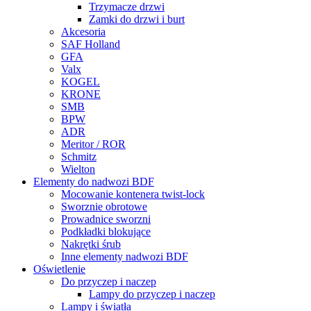
Trzymacze drzwi
Zamki do drzwi i burt
Akcesoria
SAF Holland
GFA
Valx
KOGEL
KRONE
SMB
BPW
ADR
Meritor / ROR
Schmitz
Wielton
Elementy do nadwozi BDF
Mocowanie kontenera twist-lock
Sworznie obrotowe
Prowadnice sworzni
Podkładki blokujące
Nakrętki śrub
Inne elementy nadwozi BDF
Oświetlenie
Do przyczep i naczep
Lampy do przyczep i naczep
Lampy i światła