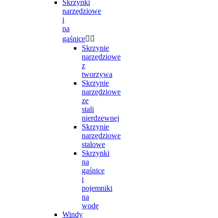
Skrzynki
narzędziowe
i
na
gaśnice


Skrzynie
narzędziowe
z
tworzywa
Skrzynie
narzędziowe
ze
stali
nierdzewnej
Skrzynie
narzędziowe
stalowe
Skrzynki
na
gaśnice
i
pojemniki
na
wodę
Windy