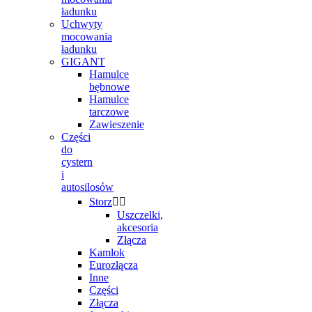
ładunku
Uchwyty
mocowania
ładunku
GIGANT
Hamulce
bębnowe
Hamulce
tarczowe
Zawieszenie
Części
do
cystern
i
autosilosów
Storz


Uszczelki,
akcesoria
Złącza
Kamlok
Eurozłącza
Inne
Części
Złącza