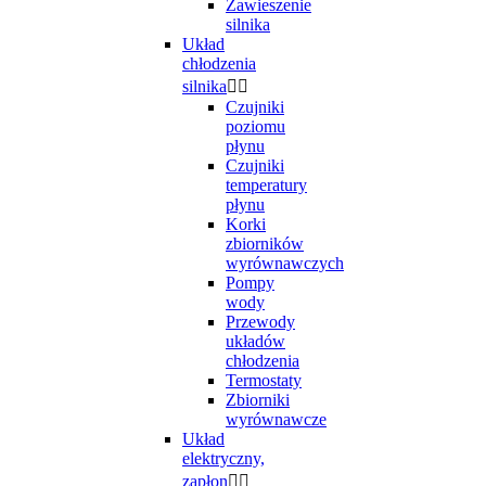
Zawieszenie
silnika
Układ
chłodzenia
silnika


Czujniki
poziomu
płynu
Czujniki
temperatury
płynu
Korki
zbiorników
wyrównawczych
Pompy
wody
Przewody
układów
chłodzenia
Termostaty
Zbiorniki
wyrównawcze
Układ
elektryczny,
zapłon

