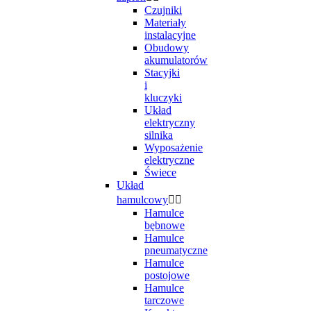
Czujniki
Materiały
instalacyjne
Obudowy
akumulatorów
Stacyjki
i
kluczyki
Układ
elektryczny
silnika
Wyposażenie
elektryczne
Świece
Układ
hamulcowy


Hamulce
bębnowe
Hamulce
pneumatyczne
Hamulce
postojowe
Hamulce
tarczowe