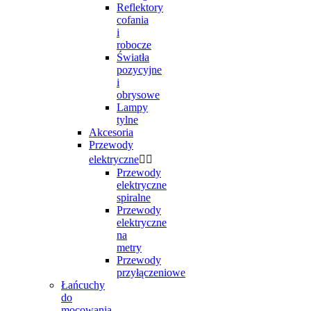
Reflektory
cofania
i
robocze
Światła
pozycyjne
i
obrysowe
Lampy
tylne
Akcesoria
Przewody
elektryczne


Przewody
elektryczne
spiralne
Przewody
elektryczne
na
metry
Przewody
przyłączeniowe
Łańcuchy
do
mocowania