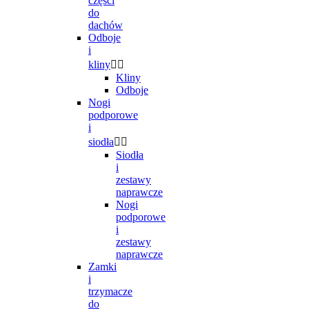
części
do
dachów
Odboje
i
kliny


Kliny
Odboje
Nogi
podporowe
i
siodła


Siodła
i
zestawy
naprawcze
Nogi
podporowe
i
zestawy
naprawcze
Zamki
i
trzymacze
do